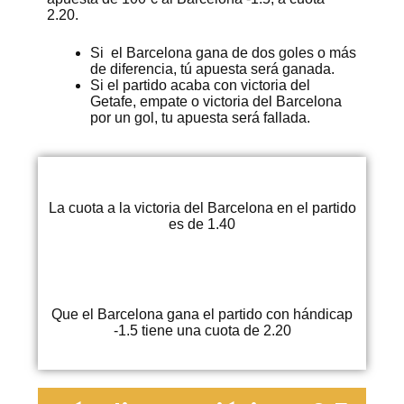
2.20.
Si el Barcelona gana de dos goles o más
de diferencia, tú apuesta será ganada.
Si el partido acaba con victoria del
Getafe, empate o victoria del Barcelona
por un gol, tu apuesta será fallada.
La cuota a la victoria del Barcelona en el partido
es de 1.40
Que el Barcelona gana el partido con hándicap
-1.5 tiene una cuota de 2.20