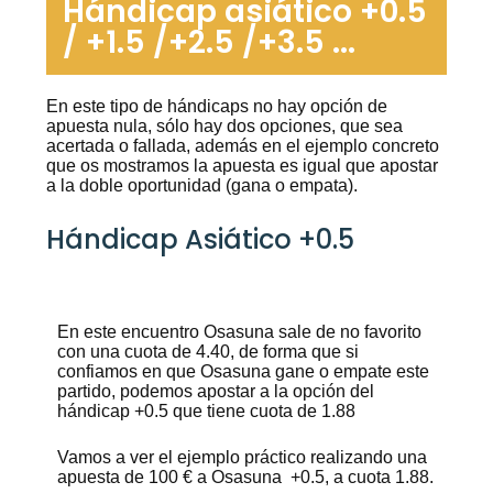
Hándicap asiático +0.5
/ +1.5 /+2.5 /+3.5 ...
En este tipo de hándicaps no hay opción de
apuesta nula, sólo hay dos opciones, que sea
acertada o fallada, además en el ejemplo concreto
que os mostramos la apuesta es igual que apostar
a la doble oportunidad (gana o empata).
Hándicap Asiático +0.5
En este encuentro Osasuna sale de no favorito
con una cuota de 4.40, de forma que si
confiamos en que Osasuna gane o empate este
partido, podemos apostar a la opción del
hándicap +0.5 que tiene cuota de 1.88
Vamos a ver el ejemplo práctico realizando una
apuesta de 100
€ a
Osasuna +0.5, a cuota 1.88.