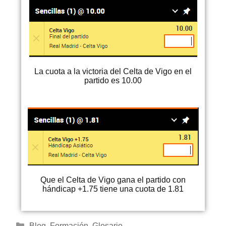
La cuota a la victoria del Celta de Vigo en el
partido es 10.00
Que el Celta de Vigo gana el partido con
hándicap +1.75 tiene una cuota de 1.81
Blog
,
Formación
,
Glosario