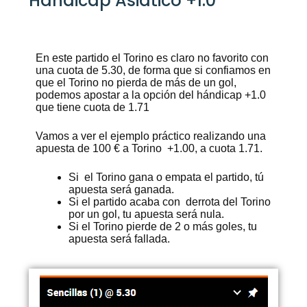
Hándicap Asiático
+1.0
En este partido el Torino es claro no favorito con
una cuota de 5.30, de forma que si confiamos en
que el Torino no pierda de más de un gol,
podemos apostar a la opción del hándicap +1.0
que tiene cuota de 1.71
Vamos a ver el ejemplo práctico realizando una
apuesta de 100
€ a
Torino +1.00, a cuota 1.71.
Si el Torino gana o empata el partido, tú
apuesta será ganada.
Si el partido acaba con derrota del Torino
por un gol, tu apuesta será nula.
Si el Torino pierde de 2 o más goles, tu
apuesta será fallada.