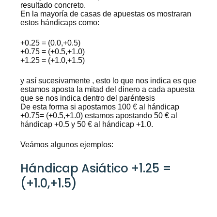
resultado concreto.
En la mayoría de casas de apuestas os mostraran
estos hándicaps como:
+0.25 = (0.0,+0.5)
+0.75 = (+0.5,+1.0)
+1.25 = (+1.0,+1.5)
y así sucesivamente
, esto lo que nos indica es que
estamos aposta la mitad del dinero a cada apuesta
que se nos indica dentro del paréntesis
De esta forma si apostamos 100 € al hándicap
+0.75= (+0.5,+1.0) estamos apostando 50 € al
hándicap +0.5 y 50 € al hándicap +1.0.
Veámos algunos ejemplos:
Hándicap Asiático +1
.25 =
(+1.0,+1.5)