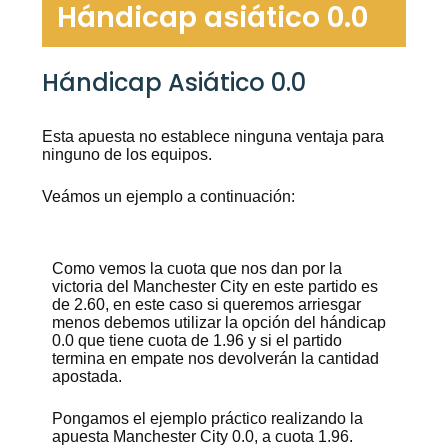
Hándicap asiático 0.0
Hándicap Asiático 0.0
Esta apuesta no establece ninguna ventaja para
ninguno de los equipos.
Veámos un ejemplo a continuación:
Como vemos la cuota que nos dan por la
victoria del Manchester City en este partido es
de 2.60, en este caso si queremos arriesgar
menos debemos utilizar la opción del hándicap
0.0 que tiene cuota de 1.96 y si el partido
termina en empate nos devolverán la cantidad
apostada.
Pongamos el ejemplo práctico realizando la
apuesta Manchester City 0.0, a cuota 1.96.