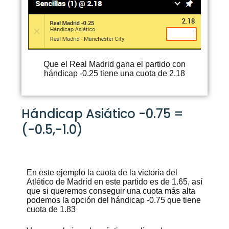
Que el
Real Madrid
gana el partido con
hándicap -0.25 tiene una cuota de 2.18
Hándicap Asiático
-0.75 =
(-0.5,-1.0)
En este ejemplo la cuota de la victoria del
Atlético de Madrid en este partido es de 1.65, así
que si queremos conseguir una cuota más alta
podemos la opción del hándicap -0.75 que tiene
cuota de 1.83