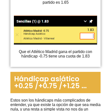
partido es 1.65
Que el Atlético Madrid gana el partido con
hándicap -0.75 tiene una cuota de 1.83
Hándicap asiático
+0.25 /+0.75 /+1.25 ...
Estos son los hándicaps más complicados de
entender, ya que existe la opción de que sea media
nula, y una resta a simple vista no nos da un