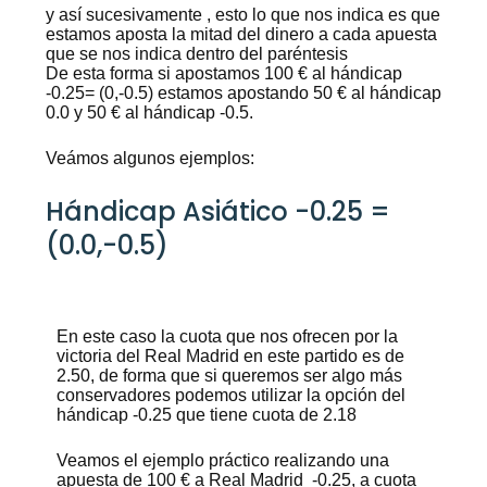
y así sucesivamente
, esto lo que nos indica es que
estamos aposta la mitad del dinero a cada apuesta
que se nos indica dentro del paréntesis
De esta forma si apostamos 100 € al hándicap
-0.25= (0,-0.5) estamos apostando 50 € al hándicap
0.0 y 50 € al hándicap -0.5.
Veámos algunos ejemplos:
Hándicap Asiático
-0.25 =
(0.0,-0.5)
En este caso la cuota que nos ofrecen por la
victoria del Real Madrid en este partido es de
2.50, de forma que si queremos ser algo más
conservadores podemos utilizar la opción del
hándicap -0.25 que tiene cuota de 2.18
Veamos el ejemplo práctico realizando una
apuesta de 100
€ a
Real Madrid -0.25, a cuota