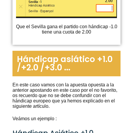
Que el Sevilla gana el partido con hándicap -1.0
tiene una cuota de 2.00
Hándicap asiático +1.0
/+2.0 /+3.0 ...
En este caso vamos con la apuesta opuesta a la
anterior apostando en este caso por el no favorito,
os recuerdo que no se debe confundir con el
hándicap europeo que ya hemos explicado en el
siguiente artículo.
Veámos un ejemplo :