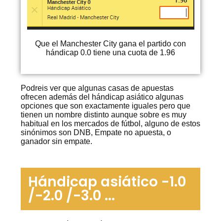
Que el
Manchester City
gana el partido con
hándicap 0.0 tiene una cuota de 1.96
Podreis ver que algunas casas de apuestas
ofrecen además del hándicap asiático algunas
opciones que son exactamente iguales pero que
tienen un nombre distinto aunque sobre es muy
habitual en los mercados de fútbol, alguno de estos
sinónimos son DNB, Empate no apuesta, o
ganador sin empate.
Hándicap asiático -1.0
/-2.0 /-3.0 ...