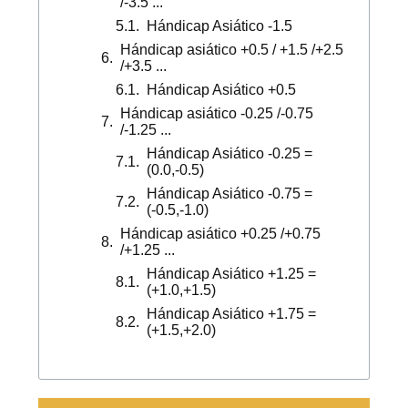
/-3.5 ...
Hándicap Asiático -1.5
Hándicap asiático +0.5 / +1.5 /+2.5
/+3.5 ...
Hándicap Asiático +0.5
Hándicap asiático -0.25 /-0.75
/-1.25 ...
Hándicap Asiático -0.25 =
(0.0,-0.5)
Hándicap Asiático -0.75 =
(-0.5,-1.0)
Hándicap asiático +0.25 /+0.75
/+1.25 ...
Hándicap Asiático +1.25 =
(+1.0,+1.5)
Hándicap Asiático +1.75 =
(+1.5,+2.0)