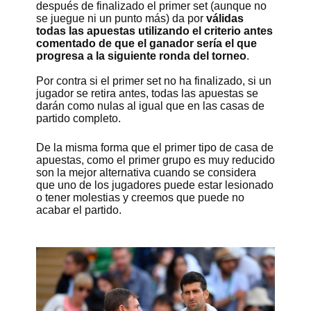
después de finalizado el primer set (aunque no
se juegue ni un punto más) da por
válidas
todas las apuestas utilizando el criterio antes
comentado de que el ganador sería el que
progresa a la siguiente ronda del torneo
.
Por contra si el primer set no ha finalizado, si un
jugador se retira antes, todas las apuestas se
darán como nulas al igual que en las casas de
partido completo.
De la misma forma que el primer tipo de casa de
apuestas, como el primer grupo es muy reducido
son la mejor alternativa cuando se considera
que uno de los jugadores puede estar lesionado
o tener molestias y creemos que puede no
acabar el partido.