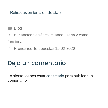
Retiradas en tenis en Betstars
Blog
El hándicap asiático: cuándo usarlo y cómo
funciona
Pronóstico Ilerapuestas 15-02-2020
Deja un comentario
Lo siento, debes estar
conectado
para publicar un
comentario.