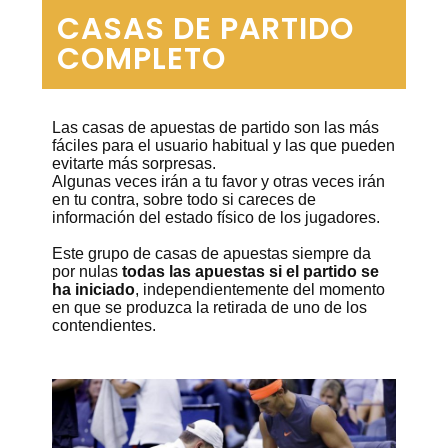
CASAS DE PARTIDO
COMPLETO
Las casas de apuestas de partido son las más
fáciles para el usuario habitual y las que pueden
evitarte más sorpresas.
Algunas veces irán a tu favor y otras veces irán
en tu contra, sobre todo si careces de
información del estado físico de los jugadores.
Este grupo de casas de apuestas siempre da
por nulas
todas las apuestas si el partido se
ha iniciado
, independientemente del momento
en que se produzca la retirada de uno de los
contendientes.