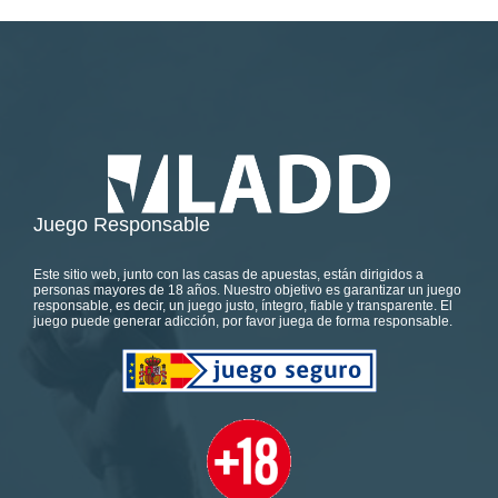
Juego Responsable
Este sitio web, junto con las casas de apuestas, están dirigidos a
personas mayores de 18 años. Nuestro objetivo es garantizar un juego
responsable, es decir, un juego justo, íntegro, fiable y transparente. El
juego puede generar adicción, por favor juega de forma responsable.