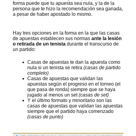
forma puede que tu apuesta sea nula, y la de la
persona que te hizo la recomendación sea ganada,
a pesar de haber apostado lo mismo.
Hay tres opciones en la forma en la que las casas
de apuestas establecen sus normas
ante la lesión
o retirada de un tenista
durante el transcurso de
un partido:
Casas de apuestas te dan la apuesta como
nula si un tenista se retira
(casas de partido
completo)
Casas de apuestas que validan las
apuestas según el progreso en el torneo (el
que pasa de ronda) siempre que se haya
jugado al menos un set
(casas de set)
Y el último formato y minoritario son las
casas de apuestas que validan las apuestas
siempre que el partido haya comenzado
(casas de punto)