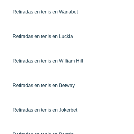
Retiradas en tenis en Wanabet
Retiradas en tenis en Luckia
Retiradas en tenis en William Hill
Retiradas en tenis en Betway
Retiradas en tenis en Jokerbet