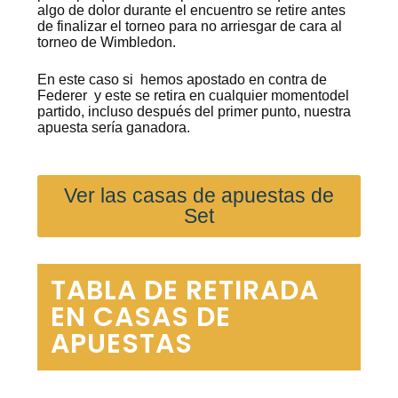
algo de dolor durante el encuentro se retire antes
de finalizar el torneo para no arriesgar de cara al
torneo de Wimbledon.
En este caso si hemos apostado en contra de
Federer y este se retira en cualquier momentodel
partido, incluso después del primer punto, nuestra
apuesta sería ganadora.
Ver las casas de apuestas de
Set
TABLA DE RETIRADA
EN CASAS DE
APUESTAS