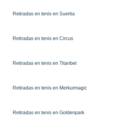
Retiradas en tenis en Suertia
Retiradas en tenis en Circus
Retiradas en tenis en Titanbet
Retiradas en tenis en Merkurmagic
Retiradas en tenis en Goldenpark