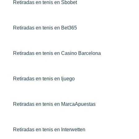
Retiradas en tenis en Sbobet
Retiradas en tenis en Bet365
Retiradas en tenis en Casino Barcelona
Retiradas en tenis en Ijuego
Retiradas en tenis en MarcaApuestas
Retiradas en tenis en Interwetten