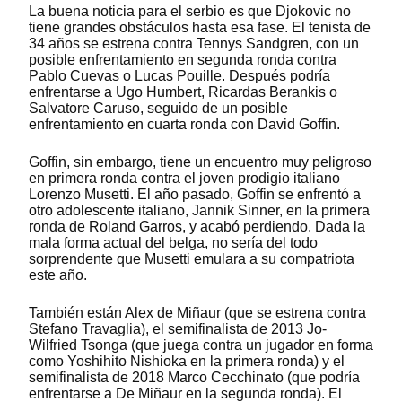
La buena noticia para el serbio es que Djokovic no
tiene grandes obstáculos hasta esa fase. El tenista de
34 años se estrena contra Tennys Sandgren, con un
posible enfrentamiento en segunda ronda contra
Pablo Cuevas o Lucas Pouille. Después podría
enfrentarse a Ugo Humbert, Ricardas Berankis o
Salvatore Caruso, seguido de un posible
enfrentamiento en cuarta ronda con David Goffin.
Goffin, sin embargo, tiene un encuentro muy peligroso
en primera ronda contra el joven prodigio italiano
Lorenzo Musetti. El año pasado, Goffin se enfrentó a
otro adolescente italiano, Jannik Sinner, en la primera
ronda de Roland Garros, y acabó perdiendo. Dada la
mala forma actual del belga, no sería del todo
sorprendente que Musetti emulara a su compatriota
este año.
También están Alex de Miñaur (que se estrena contra
Stefano Travaglia), el semifinalista de 2013 Jo-
Wilfried Tsonga (que juega contra un jugador en forma
como Yoshihito Nishioka en la primera ronda) y el
semifinalista de 2018 Marco Cecchinato (que podría
enfrentarse a De Miñaur en la segunda ronda). El