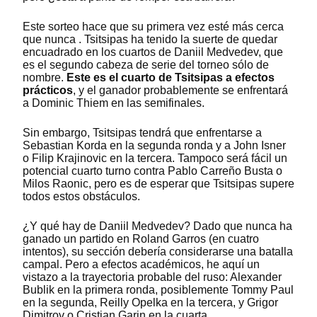
Este sorteo hace que su primera vez esté más cerca
que nunca . Tsitsipas ha tenido la suerte de quedar
encuadrado en los cuartos de Daniil Medvedev, que
es el segundo cabeza de serie del torneo sólo de
nombre.
Este es el cuarto de Tsitsipas a efectos
prácticos
, y el ganador probablemente se enfrentará
a Dominic Thiem en las semifinales.
Sin embargo, Tsitsipas tendrá que enfrentarse a
Sebastian Korda en la segunda ronda y a John Isner
o Filip Krajinovic en la tercera. Tampoco será fácil un
potencial cuarto turno contra Pablo Carreño Busta o
Milos Raonic, pero es de esperar que Tsitsipas supere
todos estos obstáculos.
¿Y qué hay de Daniil Medvedev? Dado que nunca ha
ganado un partido en Roland Garros (en cuatro
intentos), su sección debería considerarse una batalla
campal. Pero a efectos académicos, he aquí un
vistazo a la trayectoria probable del ruso: Alexander
Bublik en la primera ronda, posiblemente Tommy Paul
en la segunda, Reilly Opelka en la tercera, y Grigor
Dimitrov o Cristian Garin en la cuarta.