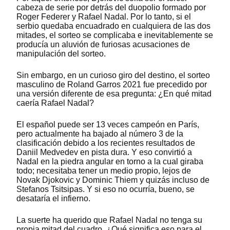
cabeza de serie por detrás del duopolio formado por
Roger Federer y Rafael Nadal. Por lo tanto, si el
serbio quedaba encuadrado en cualquiera de las dos
mitades, el sorteo se complicaba e inevitablemente se
producía un aluvión de furiosas acusaciones de
manipulación del sorteo.
Sin embargo, en un curioso giro del destino, el sorteo
masculino de Roland Garros 2021 fue precedido por
una versión diferente de esa pregunta: ¿En qué mitad
caería Rafael Nadal?
El español puede ser 13 veces campeón en París,
pero actualmente ha bajado al número 3 de la
clasificación debido a los recientes resultados de
Daniil Medvedev en pista dura. Y eso convirtió a
Nadal en la piedra angular en torno a la cual giraba
todo; necesitaba tener un medio propio, lejos de
Novak Djokovic y Dominic Thiem y quizás incluso de
Stefanos Tsitsipas. Y si eso no ocurría, bueno, se
desataría el infierno.
La suerte ha querido que Rafael Nadal no tenga su
propia mitad del cuadro. ¿Qué significa eso para el