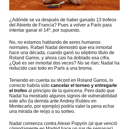
¿Adónde se va después de haber ganado 13 trofeos
del Abierto de Francia? Pues a volver a París para
intentar ganar el 14º, por supuesto.
No, no estamos hablando de seres humanos
normales. Rafael Nadal demostró que era inmortal
hace una década, cuando ganó su séptimo título de
Roland Garros, y ahora casi ha doblado esa cifra.
¿Qué es ser inmortal dos veces? No se rían; Nadal ha
reducido casi todo en París a una broma.
Teniendo en cuenta su récord en Roland Garros, lo
correcto habría sido
cancelar el torneo y entregarle
el trofeo
al principio de la quincena. Pero dado que
Nadal ha mostrado algunos signos de vulnerabilidad
este año (la derrota ante Andrey Rublev en
Montecarlo, por ejemplo) podría valer la pena echar
una mirada de reojo a su sorteo.
Nadal comienza contra Alexei Popyrin (al que venció
cómodamente en Madrid hace un par de semanas),