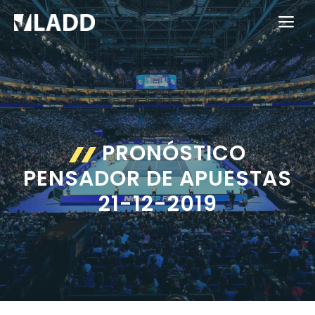
Saltar
al
ME
contenido
PRONÓSTICO
PENSADOR DE APUESTAS
21-12-2019