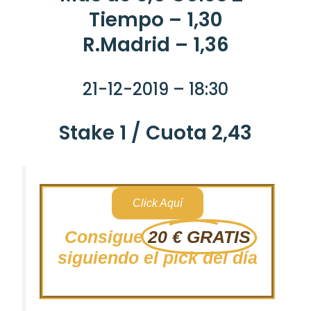
Tiempo – 1,30
R.Madrid – 1,36
21-12-2019 – 18:30
Stake 1 / Cuota 2,43
Click Aquí
Consigue
20 € GRATIS
siguiendo el pick del día