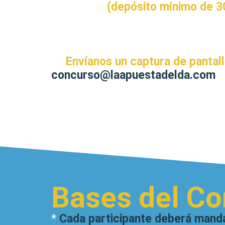
2º Haz un
(depósito mínimo de 3
quieras.
3º
Envíanos un captura de pantal
concurso@laapuestadelda.com
.
Una vez seguidos estos sencillo
Bases del Co
*
Cada participante deberá manda