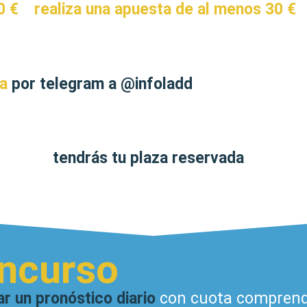
0 €
y
realiza una apuesta de al menos 30 €
a
la
por telegram a
@infoladd
o por correo el
s pasos
tendrás tu plaza reservada
y optará
ncurso
r un pronóstico diario
con cuota compren