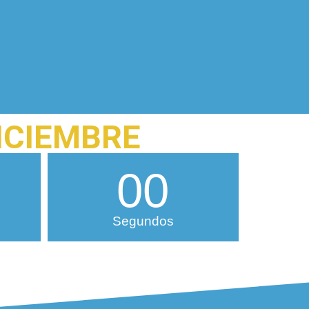
DICIEMBRE
00
Segundos