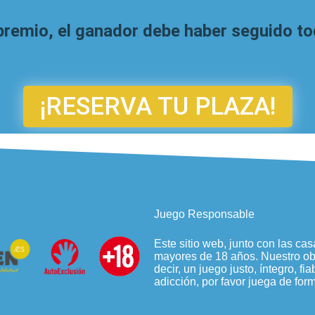
remio, el ganador debe haber seguido t
¡RESERVA TU PLAZA!
Juego Responsable
Este sitio web, junto con las ca
mayores de 18 años. Nuestro obj
decir, un juego justo, íntegro, f
adicción, por favor juega de for