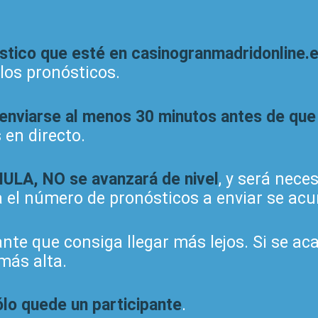
óstico que esté en
casinogranmadridonline.
 los pronósticos.
enviarse al menos 30 minutos antes de que
 en directo.
NULA, NO se avanzará de nivel
, y será nece
la el número de pronósticos a enviar se ac
nte que consiga llegar más lejos. Si se a
más alta.
ólo quede un participante
.