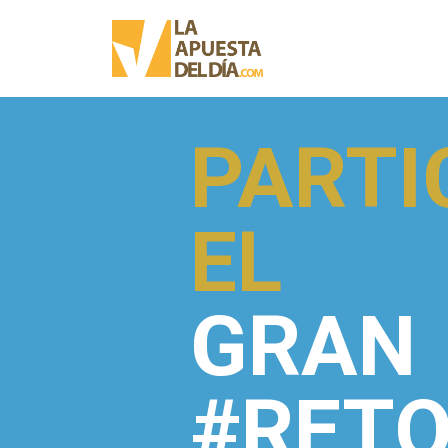
PARTI
EL
GRAN
#RET