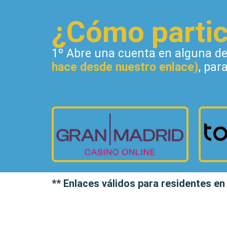
¿Cómo partic
1º Abre una cuenta en alguna de
hace desde nuestro enlace)
, par
** Enlaces válidos para residentes e
facilitaremos otras alternativas para q