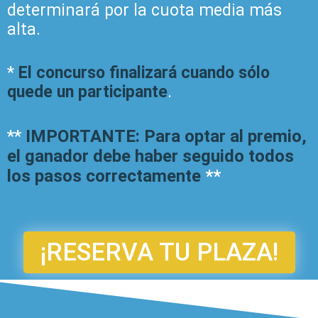
determinará por la cuota media más
alta.
*
El concurso finalizará cuando sólo
quede un participante
.
**
IMPORTANTE: Para optar al premio,
el ganador debe haber seguido todos
los pasos correctamente
**
¡RESERVA TU PLAZA!