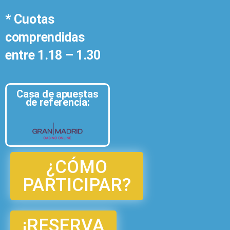
* Cuotas
comprendidas
entre 1.18 – 1.30
Casa de apuestas
de referencia:
¿CÓMO
PARTICIPAR?
¡RESERVA