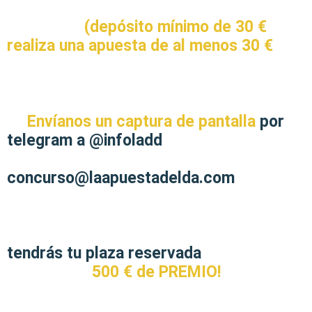
2º Haz un
(depósito mínimo de 30 €
y
realiza una apuesta de al menos 30 €
al
evento y la cuota que tu quieras.
3º
Envíanos un captura de pantalla
por
telegram a
@infoladd
o por correo
electrónico a
concurso@laapuestadelda.com
.
Una vez seguidos estos sencillos pasos
tendrás tu plaza reservada
y optarás a
llevarte los
500 € de PREMIO!