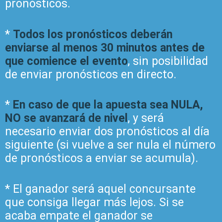
pronósticos.
*
Todos los pronósticos deberán
enviarse al menos 30 minutos antes de
que comience el evento
, sin posibilidad
de enviar pronósticos en directo.
*
En caso de que la apuesta sea NULA,
NO se avanzará de nivel
, y será
necesario enviar dos pronósticos al día
siguiente (si vuelve a ser nula el número
de pronósticos a enviar se acumula).
* El ganador será aquel concursante
que consiga llegar más lejos. Si se
acaba empate el ganador se